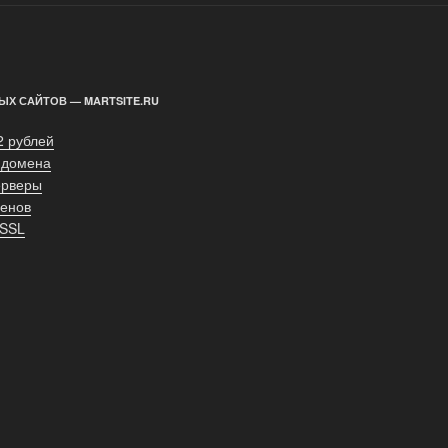
ЫХ САЙТОВ — MARTSITE.RU
2 рублей
 домена
ерверы
енов
 SSL