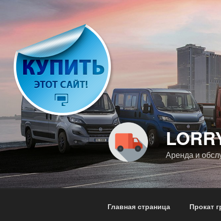
Перейти
к
содержимому
LORR
Аренда и обсл
Главная страница
Прокат 