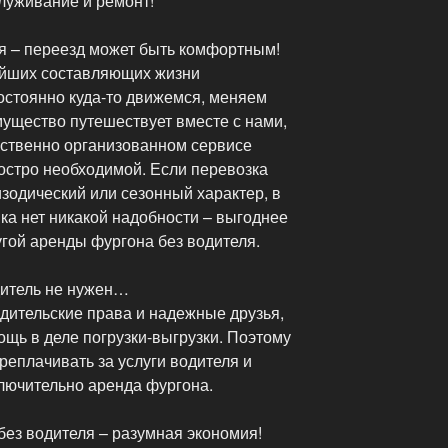
служивание и ремонт!
ля – переезд может быть комфортным!
ейших составляющих жизни
остоянно куда-то движемся, меняем
мущество путешествует вместе с нами,
ественно организованном сервисе
остро необходимой. Если перевозка
изодический или сезонный характер, в
ка нет никакой надобности – выгоднее
гой аренды фургона без водителя.
дитель не нужен…
одительские права и надежные друзья,
ощь в деле погрузки-выгрузки. Поэтому
реплачивать за услуги водителя и
сключительно аренда фургона.
без водителя – разумная экономия!