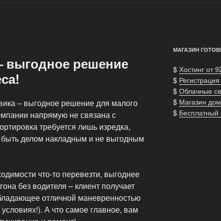
МАГАЗИН ГОТОВ
– выгодное решение
$
Хостинг от 9
са!
$
Регистрация
$
Облачные с
$
Магазин дом
вика – выгодное решение для малого
$
Бесплатный
омпании напрямую не связана с
портировка требуется лишь изредка,
 быть делом накладным и не выгодным
одимости что-то перевезти, выгоднее
она без водителя – клиент получает
обладающее отличной маневренностью
 условиях!). А что самое главное, вам