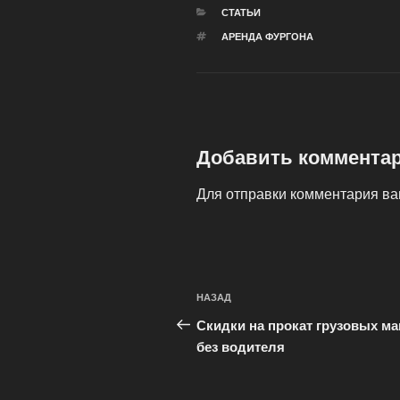
РУБРИКИ
СТАТЬИ
МЕТКИ
АРЕНДА ФУРГОНА
Добавить коммента
Для отправки комментария в
Навигация
Предыдущая
НАЗАД
по
запись:
Скидки на прокат грузовых м
записям
без водителя