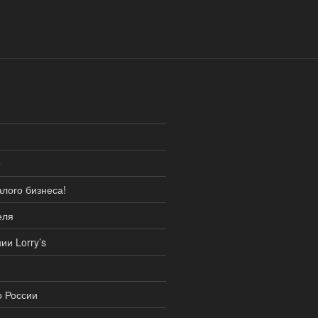
e
лого бизнеса!
еля
и Lorry’s
о России