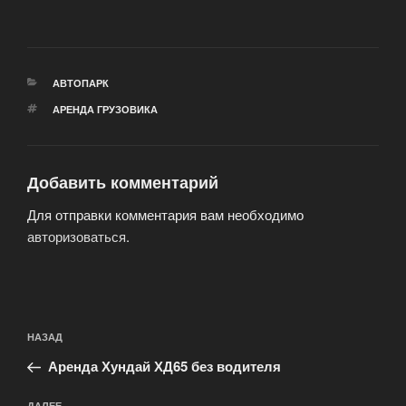
РУБРИКИ
АВТОПАРК
МЕТКИ
АРЕНДА ГРУЗОВИКА
Добавить комментарий
Для отправки комментария вам необходимо
авторизоваться
.
Навигация
Предыдущая
НАЗАД
по
запись:
записям
Аренда Хундай ХД65 без водителя
ДАЛЕЕ