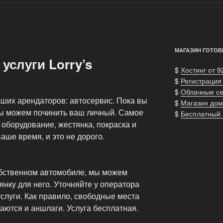
МАГАЗИН ГОТОВ
слуги Lorry’s
$
Хостинг от 9
$
Регистрация
$
Облачные с
аших арендаторов: автосервис. Пока вы
$
Магазин дом
мы можем починить ваш личный. Самое
$
Бесплатный
борудование, жестянка, покраска и
ваше время, и это не дорого.
обственном автомобиле, мы можем
нку для него. Уточняйте у оператора
слуги. Как правило, свободные места
чаются и аншлаги. Услуга бесплатная.