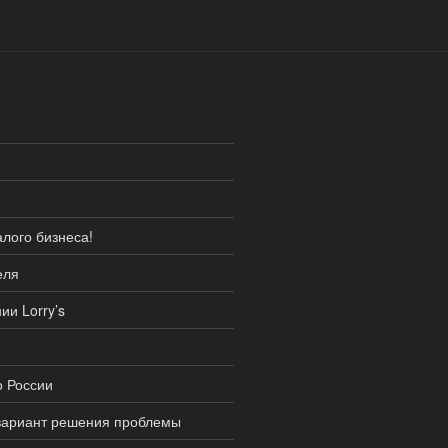
e
лого бизнеса!
еля
и Lorry’s
о России
вариант решения проблемы