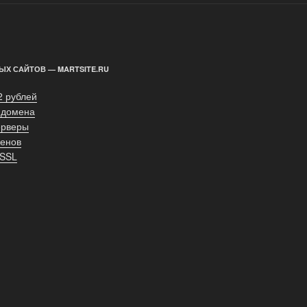
ЫХ САЙТОВ — MARTSITE.RU
2 рублей
 домена
ерверы
енов
 SSL