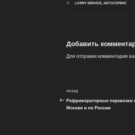
МЕТКИ
LORRY SERVICE
,
АВТОСЕРВИС
Добавить коммента
Для отправки комментария в
Навигация
Предыдущая
НАЗАД
по
запись:
Рефрижераторные перевозки 
записям
Москве и по России
.