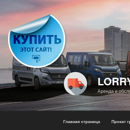
Перейти
к
содержимому
LORR
Аренда и обсл
Главная страница
Прокат 