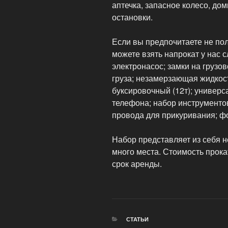
аптечка, запасное колесо, дом
остановки.
Если вы предпочитаете не пол
можете взять напрокат у нас
электронасос; замки на грузов
груза; незамерзающая жидкос
буксировочный (12т); универс
телефона; набор инструментов
провода для прикуривания; ф
Набор представляет из себя н
много места. Стоимость прока
срок аренды.
РУБРИКИ
СТАТЬИ