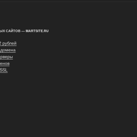
ЫХ САЙТОВ — MARTSITE.RU
2 рублей
 домена
ерверы
енов
 SSL