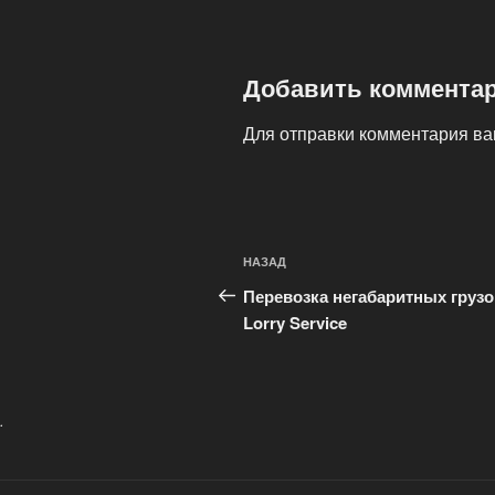
Добавить коммента
Для отправки комментария в
Навигация
Предыдущая
НАЗАД
по
запись:
Перевозка негабаритных грузо
записям
Lorry Service
.