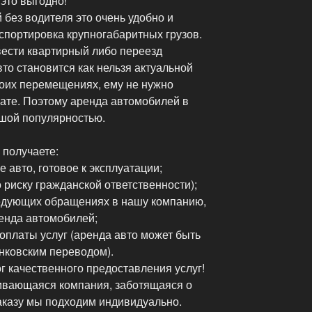
это выгодно!
без водителя это очень удобно и
нспортировка крупногабаритных грузов.
вести квартирный либо переезд
вто становится как нельзя актуальной
воих перемещениях, ему не нужно
лате. Поэтому аренда автомобилей в
ьшой популярностью.
 получаете:
 авто, готовое к эксплуатации;
 риску гражданской ответственности);
ледующих обращениях в нашу компанию,
енда автомобилей;
оплаты услуг (аренда авто может быть
анковским переводом).
г качественного предоставления услуг!
ивающаяся компания, заботящаяся о
заказу мы подходим индивидуально.