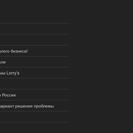
e
лого бизнеса!
еля
и Lorry’s
о России
вариант решения проблемы