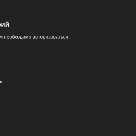
рий
ам необходимо
авторизоваться
.
в